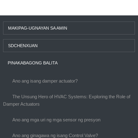
MAKIPAG-UGNAYAN SA AMIN
SDCHENXUAN
PINAKABAGONG BALITA
Ano ang isang damper actuator?
The Unsung Hero of HVAC Systems: Exploring the Role of
Damper Actuators
Ano ang mga uri ng mga sensor ng presyon
Ano ang ginagawa ng isang Control Valve?