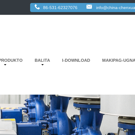
86-531-62327076
info@china-chenxua
PRODUKTO
BALITA
I-DOWNLOAD
MAKIPAG-UGNA