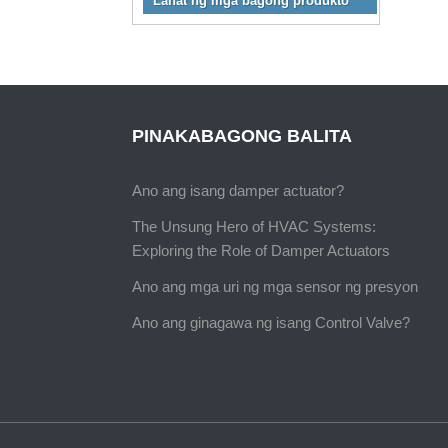
Lahat ng mga bagong produkto
PINAKABAGONG BALITA
Ano ang isang damper actuator?
The Unsung Hero of HVAC Systems:
Exploring the Role of Damper Actuators
Ano ang mga uri ng mga sensor ng presyon
Ano ang ginagawa ng isang Control Valve?