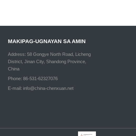
MAKIPAG-UGNAYAN SA AMIN
Address: 58 Gongye North Road, Licheng
District, Jinan City, Shandong Province,
China
Phone: 86-531-62327076
E-mail:
info@china-chenxuan.net