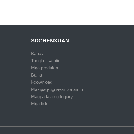
SDCHENXUAN
Bahay
Tungkol sa atin
Mga produkto
Balita
I-download
Makipag-ugnayan sa amin
Magpadala ng Inquiry
Mga link